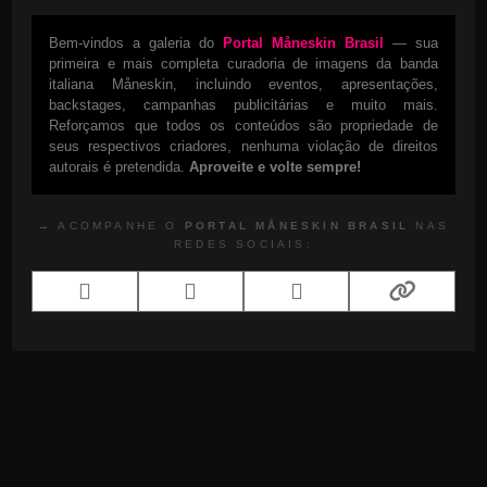
Bem-vindos a galeria do
Portal Måneskin Brasil
— sua
primeira e mais completa curadoria de imagens da banda
italiana Måneskin, incluindo eventos, apresentações,
backstages, campanhas publicitárias e muito mais.
Reforçamos que todos os conteúdos são propriedade de
seus respectivos criadores, nenhuma violação de direitos
autorais é pretendida.
Aproveite e volte sempre!
→ ACOMPANHE O
PORTAL MÅNESKIN BRASIL
NAS
REDES SOCIAIS: