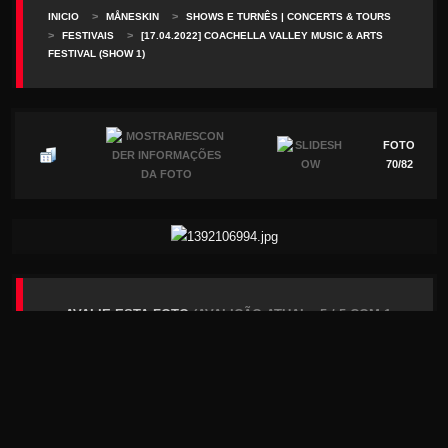
>
>
INICIO
MÅNESKIN
SHOWS E TURNÊS | CONCERTS & TOURS
>
>
FESTIVAIS
[17.04.2022] COACHELLA VALLEY MUSIC & ARTS
FESTIVAL (SHOW 1)
FOTO
70/82
AVALIE ESTA FOTO
(AVALIÇÃO ATUAL : 5 / 5 COM 1
VOTOS)
Passar o mouse para avaliar