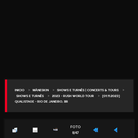
>
>
>
INICIO
MÅNESKIN
SHOWS E TURNÊS | CONCERTS & TOURS
>
>
SHOWS E TURNÊS
2023 - RUSH WORLD TOUR
[01.11.2023]
QUALISTAGE - RIO DE JANEIRO, BR
FOTO
8/47