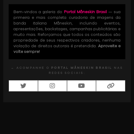
Bem-vindos a galeria do
Portal Måneskin Brasil
— sua
primeira e mais completa curadoria de imagens da
banda italiana Måneskin, incluindo eventos,
apresentações, backstages, campanhas publicitárias e
muito mais. Reforçamos que todos os conteúdos são
propriedade de seus respectivos criadores, nenhuma
violação de direitos autorais é pretendida.
Aproveite e
volte sempre!
→ ACOMPANHE O
PORTAL MÅNESKIN BRASIL
NAS
REDES SOCIAIS: