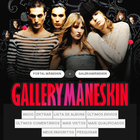
+
PORTAL MÅNESKIN
GALERIAMÅNESKIN
INICIO
ENTRAR
LISTA DE ALBUNS
ÚLTIMOS ENVIOS
ÚLTIMOS COMENTÁRIOS
MAIS VISTOS
MAIS QUALIFICADOS
MEUS FAVORITOS
PESQUISAR