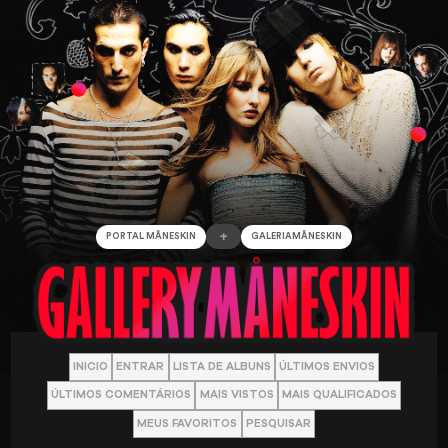
+
PORTAL MÅNESKIN
GALERIAMÅNESKIN
INICIO
ENTRAR
LISTA DE ALBUNS
ÚLTIMOS ENVIOS
ÚLTIMOS COMENTÁRIOS
MAIS VISTOS
MAIS QUALIFICADOS
MEUS FAVORITOS
PESQUISAR