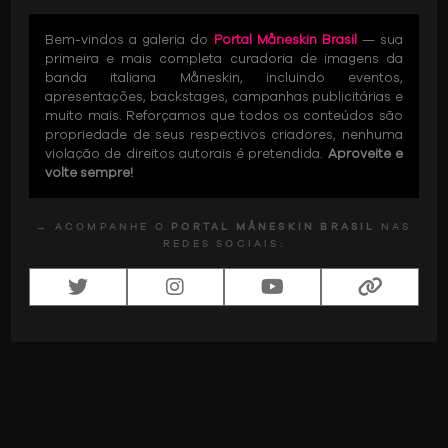
Bem-vindos a galeria do
Portal Måneskin Brasil
— sua
primeira e mais completa curadoria de imagens da
banda italiana Måneskin, incluindo eventos,
apresentações, backstages, campanhas publicitárias e
muito mais. Reforçamos que todos os conteúdos são
propriedade de seus respectivos criadores, nenhuma
violação de direitos autorais é pretendida.
Aproveite e
volte sempre!
→ ACOMPANHE O
PORTAL MÅNESKIN BRASIL
NAS
REDES SOCIAIS: