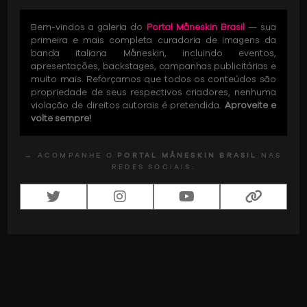
Bem-vindos a galeria do
Portal Måneskin Brasil
— sua
primeira e mais completa curadoria de imagens da
banda italiana Måneskin, incluindo eventos,
apresentações, backstages, campanhas publicitárias e
muito mais. Reforçamos que todos os conteúdos são
propriedade de seus respectivos criadores, nenhuma
violação de direitos autorais é pretendida.
Aproveite e
volte sempre!
→ ACOMPANHE O
PORTAL MÅNESKIN BRASIL
NAS
REDES SOCIAIS: