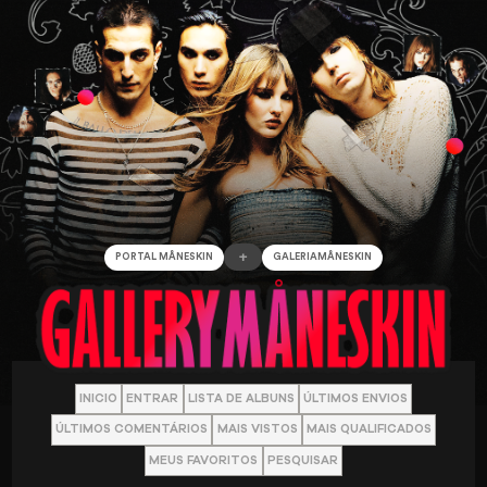
+
PORTAL MÅNESKIN
GALERIAMÅNESKIN
INICIO
ENTRAR
LISTA DE ALBUNS
ÚLTIMOS ENVIOS
ÚLTIMOS COMENTÁRIOS
MAIS VISTOS
MAIS QUALIFICADOS
MEUS FAVORITOS
PESQUISAR