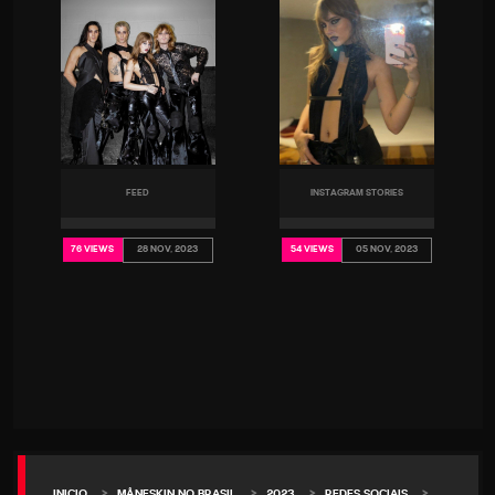
FEED
INSTAGRAM STORIES
28 NOV, 2023
05 NOV, 2023
76 VIEWS
54 VIEWS
>
>
>
>
INICIO
MÅNESKIN NO BRASIL
2023
REDES SOCIAIS