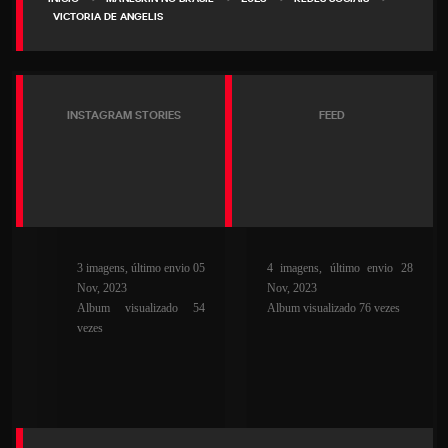
VICTORIA DE ANGELIS
INSTAGRAM STORIES
FEED
3 imagens, último envio 05
4 imagens, último envio 28
Nov, 2023
Nov, 2023
Album visualizado 54
Album visualizado 76 vezes
vezes