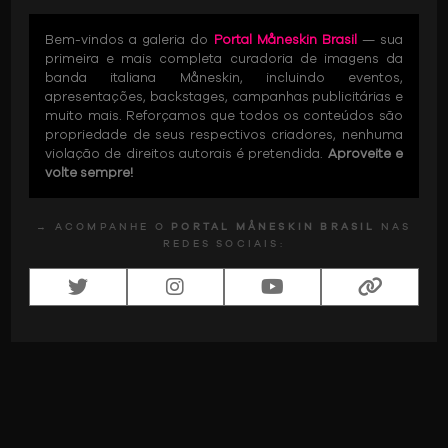
Bem-vindos a galeria do
Portal Måneskin Brasil
— sua
primeira e mais completa curadoria de imagens da
banda italiana Måneskin, incluindo eventos,
apresentações, backstages, campanhas publicitárias e
muito mais. Reforçamos que todos os conteúdos são
propriedade de seus respectivos criadores, nenhuma
violação de direitos autorais é pretendida.
Aproveite e
volte sempre!
→ ACOMPANHE O
PORTAL MÅNESKIN BRASIL
NAS
REDES SOCIAIS: