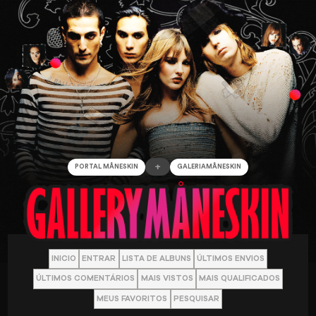
+
PORTAL MÅNESKIN
GALERIAMÅNESKIN
INICIO
ENTRAR
LISTA DE ALBUNS
ÚLTIMOS ENVIOS
ÚLTIMOS COMENTÁRIOS
MAIS VISTOS
MAIS QUALIFICADOS
MEUS FAVORITOS
PESQUISAR